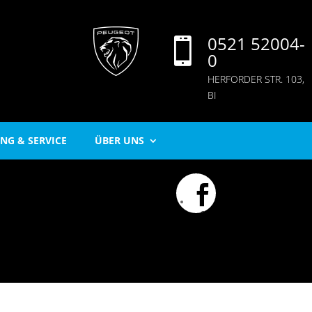
0521 52004-

0
HERFORDER STR. 103,
BI
NG & SERVICE
ÜBER UNS

